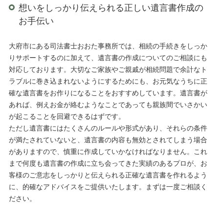
想いをしっかり伝えられる正しい遺言書作成の
お手伝い
大府市にある司法書士おおた事務所では、相続の手続きをしっか
りサポートするのに加えて、遺言書の作成についてのご相談にも
対応しております。大切なご家族やご親戚が相続問題で余計なト
ラブルに巻き込まれないようにするためにも、お元気なうちに正
確な遺言書をお作りになることをおすすめしています。遺言書が
あれば、例えお金が絡むようなことであっても親族間でいさかい
が起こることを回避できるはずです。
ただし遺言書にはたくさんのルールや形式があり、それらの条件
が満たされていないと、遺言書の内容も無効とされてしまう場合
がありますので、慎重に作成していかなければなりません。これ
まで何度も遺言書の作成に立ち会ってきた実績のあるプロが、お
客様のご意志をしっかりと伝えられる正確な遺言書を作れるよう
に、的確なアドバイスをご提供いたします。まずは一度ご相談く
ださい。