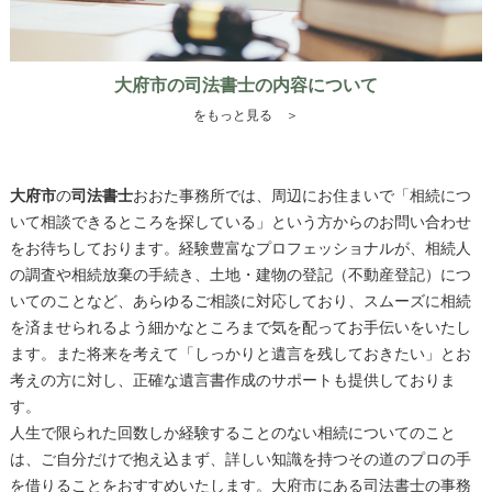
大府市の司法書士の内容について
をもっと見る ＞
大府市
の
司法書士
おおた事務所では、周辺にお住まいで「相続につ
いて相談できるところを探している」という方からのお問い合わせ
をお待ちしております。経験豊富なプロフェッショナルが、相続人
の調査や相続放棄の手続き、土地・建物の登記（不動産登記）につ
いてのことなど、あらゆるご相談に対応しており、スムーズに相続
を済ませられるよう細かなところまで気を配ってお手伝いをいたし
ます。また将来を考えて「しっかりと遺言を残しておきたい」とお
考えの方に対し、正確な遺言書作成のサポートも提供しておりま
す。
人生で限られた回数しか経験することのない相続についてのこと
は、ご自分だけで抱え込まず、詳しい知識を持つその道のプロの手
を借りることをおすすめいたします。
大府市
にある
司法書士
の事務