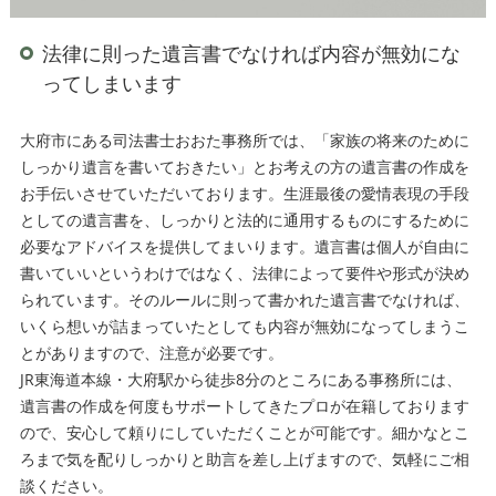
法律に則った遺言書でなければ内容が無効にな
ってしまいます
大府市にある司法書士おおた事務所では、「家族の将来のために
しっかり遺言を書いておきたい」とお考えの方の遺言書の作成を
お手伝いさせていただいております。生涯最後の愛情表現の手段
としての遺言書を、しっかりと法的に通用するものにするために
必要なアドバイスを提供してまいります。遺言書は個人が自由に
書いていいというわけではなく、法律によって要件や形式が決め
られています。そのルールに則って書かれた遺言書でなければ、
いくら想いが詰まっていたとしても内容が無効になってしまうこ
とがありますので、注意が必要です。
JR東海道本線・大府駅から徒歩8分のところにある事務所には、
遺言書の作成を何度もサポートしてきたプロが在籍しております
ので、安心して頼りにしていただくことが可能です。細かなとこ
ろまで気を配りしっかりと助言を差し上げますので、気軽にご相
談ください。