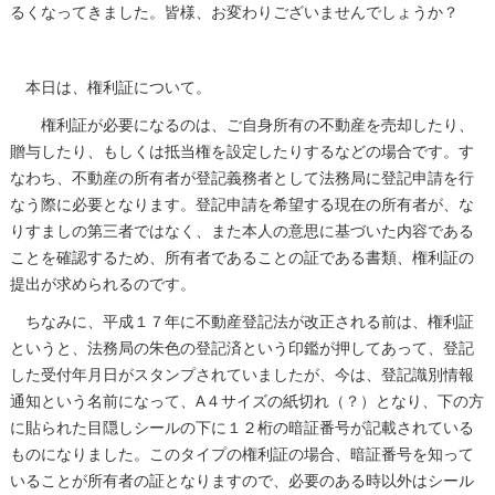
るくなってきました。皆様、お変わりございませんでしょうか？
本日は、権利証について。
権利証が必要になるのは、ご自身所有の不動産を売却したり、
贈与したり、もしくは抵当権を設定したりするなどの場合です。す
なわち、不動産の所有者が登記義務者として法務局に登記申請を行
なう際に必要となります。登記申請を希望する現在の所有者が、な
りすましの第三者ではなく、また本人の意思に基づいた内容である
ことを確認するため、所有者であることの証である書類、権利証の
提出が求められるのです。
ちなみに、平成１７年に不動産登記法が改正される前は、権利証
というと、法務局の朱色の登記済という印鑑が押してあって、登記
した受付年月日がスタンプされていましたが、今は、登記識別情報
通知という名前になって、A４サイズの紙切れ（？）となり、下の方
に貼られた目隠しシールの下に１２桁の暗証番号が記載されている
ものになりました。このタイプの権利証の場合、暗証番号を知って
いることが所有者の証となりますので、必要のある時以外はシール