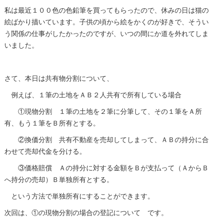
私は最近１００色の色鉛筆を買ってもらったので、休みの日は猫の
絵ばかり描いています。子供の頃から絵をかくのが好きで、そうい
う関係の仕事がしたかったのですが、いつの間にか道を外れてしま
いました。
さて、本日は共有物分割について、
例えば、１筆の土地をＡＢ２人共有で所有している場合
①現物分割 １筆の土地を２筆に分筆して、その１筆をＡ所
有、もう１筆をＢ所有とする。
②換価分割 共有不動産を売却してしまって、ＡＢの持分に合
わせて売却代金を分ける。
③価格賠償 Ａの持分に対する金額をＢが支払って（ＡからＢ
へ持分の売却）Ｂ単独所有とする。
という方法で単独所有にすることができます。
次回は、①の現物分割の場合の登記について です。