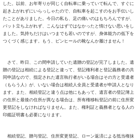
した。以前、お年寄りが同じく自転車に乗っていて転んで、すぐに
起き上がれずにいらっしゃたので、自転車を起こすのをお手伝いし
たことがありました。今日の私も、足の痛いのはもちろんですが、
パット立ち上がれず、こんなはずではなかったと情けない思いをし
ました。気持ちだけはいつまでも若いのですが、身体能力の低下を
つくづく感じます。もう、ピンヒールの靴なんか履けません！
さて、昨日、この間申請していた遺贈の登記が完了しました。遺
贈の登記は相続による登記と違って、登記権利者と登記義務者の共
同申請なので、指定された遺言執行者がいる場合はその方と受遺者
（もらう人）が、いない場合は相続人全員と受遺者が申請人となり
ます。また、相続登記と違う点は他にもあって、遺言者の登記簿上
の住所と最後の住所が異なる場合は、所有権移転登記の前に住所変
更登記をしなければなりません。また、権利証と義務者となる人の
印鑑証明書も必要になります。
相続登記、贈与登記、住所変更登記、ローン返済による抵当権抹